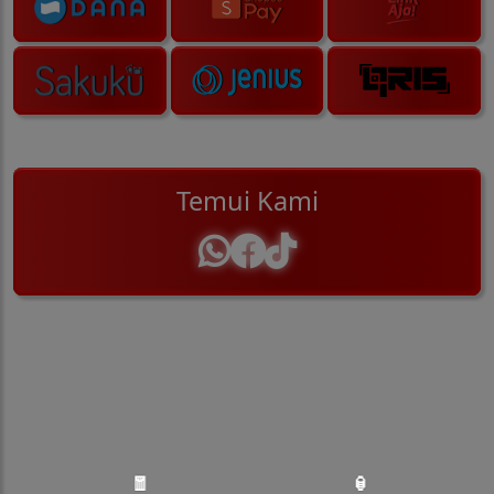
🧧
Temui Kami
ALEXISGG Link Anak Bekasi Slot
Gacor 777 Deposit 10K
ALEXISGG menjadi salah satu pilihan favorit anak
Bekasi yang mencari pengalaman bermain slot