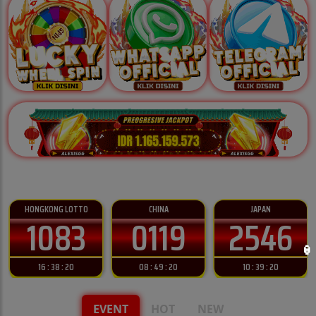
Pasaran Togel
Lihat lebih banyak
🏮
CHINA
JAPAN
TAIWAN
0119
2546
4587
08 : 49 : 19
10 : 39 : 19
14 : 09 : 19
EVENT
HOT
NEW