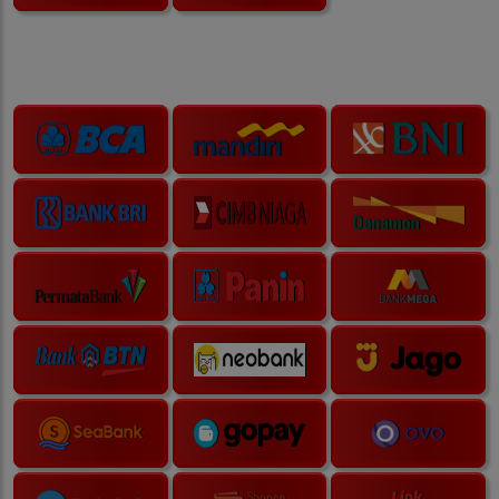
Cara Pembayaran