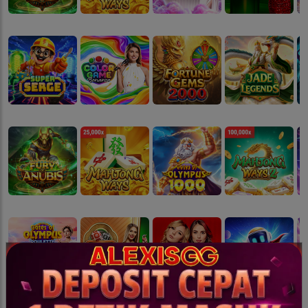
Terbaru
Lihat lebih banyak
Slot
Lihat lebih banyak
Casino
Lihat lebih banyak