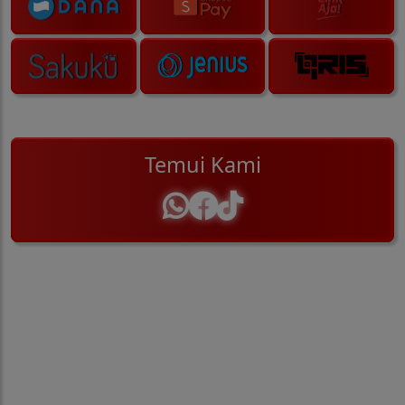
🧧
Temui Kami
ALEXISGG Link Anak Bekasi Slot
Gacor 777 Deposit 10K
ALEXISGG menjadi salah satu pilihan favorit anak
Bekasi yang mencari pengalaman bermain slot