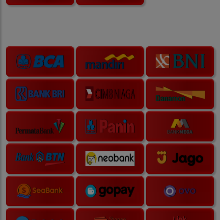
Cara Pembayaran