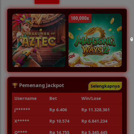
🧧
🏆 Pemenang Jackpot
Selengkapnya
Username
Bet
Win/Lose
J******
Rp 6.406
Rp 11.328.361
X*****
Rp 10.574
Rp 6.841.234
O****
Rp 14.755
Rp 5.345.445