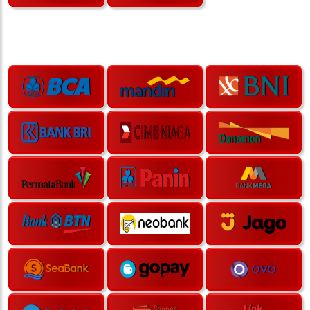
Cara Pembayaran
🧧