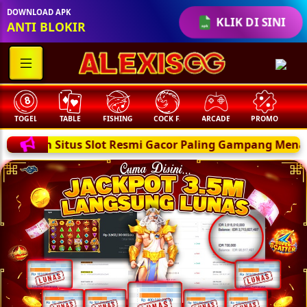
DOWNLOAD APK
KLIK DI SINI
ANTI BLOKIR
💵
💵
💵
💵
🧨
🧨
🧨
🧨
🪭
🪭
🪭
🪭
TOGEL
TABLE
FISHING
COCK F.
ARCADE
PROMO
M
 Resmi Gacor Paling Gampang Menang Hari Ini Dengan WIN