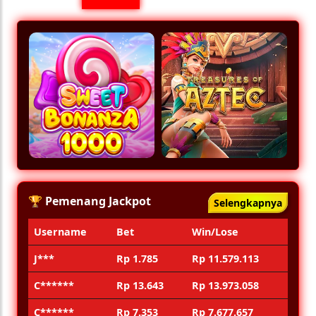
🧧
🏆 Pemenang Jackpot
Selengkapnya
Username
Bet
Win/Lose
J***
Rp 1.785
Rp 11.579.113
C******
Rp 13.643
Rp 13.973.058
C******
Rp 7.353
Rp 7.677.657