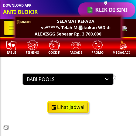
DOWNLOAD APK
KLIK DI SINI
🏮
ANTI BLOKIR
SELAMAT KEPADA
ve*****s Telah Melakukan WD di
ALEXISGG Sebesar Rp, 3.700.000
🧧
TABLE
FISHING
COCK F.
ARCADE
PROMO
MEGAGACOR
Result Togel
🏮
https://babipools.com/
Lihat Jadwal
💵
💵
💵
💵
🧨
🧨
🧨
🧨
🪭
🪭
🪭
🪭