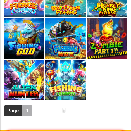
🧧
🏮
Page
1