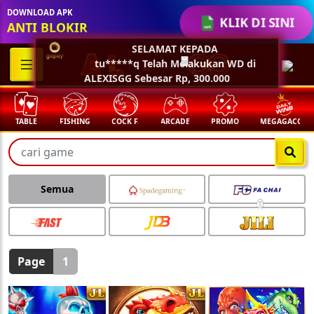
DOWNLOAD APK
KLIK DI SINI
ANTI BLOKIR
🏮
SELAMAT KEPADA
tu*****q Telah Melakukan WD di
ALEXISGG Sebesar Rp, 300.000
🧧
TABLE
FISHING
COCK F.
ARCADE
PROMO
MEGAGACOR
Semua
Page
1
🏮