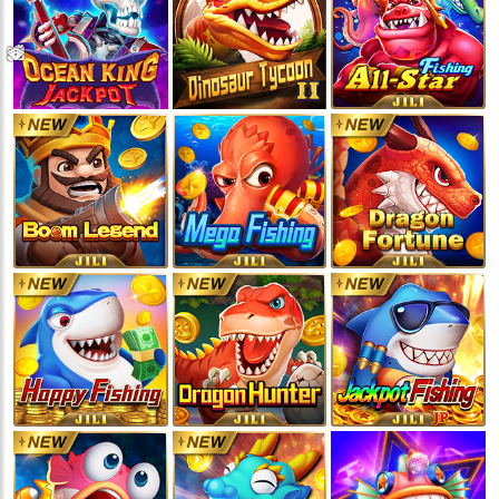
💵
💵
💵
💵
🧨
🧨
🧨
🧨
🪭
🪭
🪭
🪭