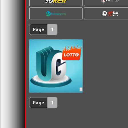
Page
1
🧧
Page
1