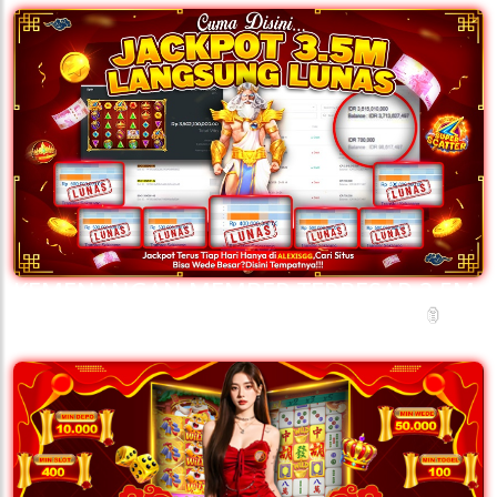
KEMENANGAN MEMBER TERBESAR 3.5M
LANGSUNG LUNAS ALEXISGG