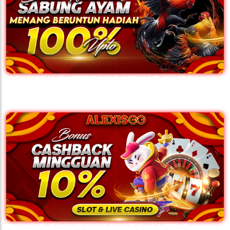
BONUS WINSTREAK SABUNG AYAM
ALEXISGG
BONUS CASHBACK SLOT & CASINO