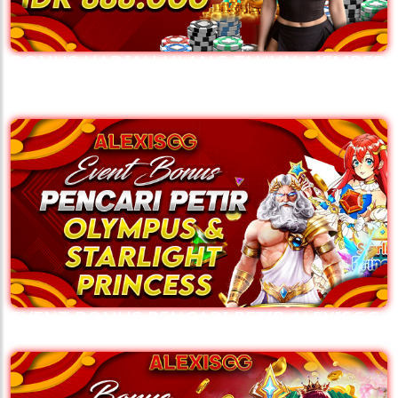
BONUS HADIAH ULANG TAHUN MEMBER
ALEXISGG
EVENT BONUS PENCARI PETIR ALEXISGG