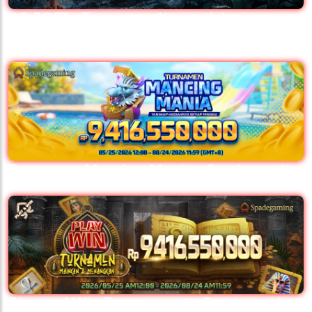
PG SOFT - Turnamen Kemerdekaan -
Festival PG
Turnamen Mancing Mania - Spadegaming
Play and Win Tournament - Spadegaming