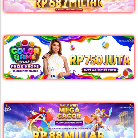
Gates of Olympus - Daily Prize Drops -
POP
Pragmatig Play - COLOR GAME
BONANZA - Prize Drops