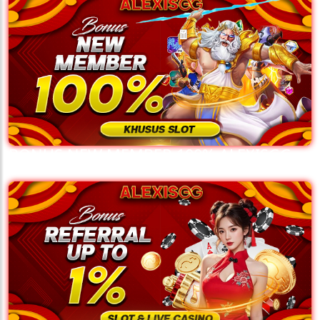
💵
💵
💵
💵
🧨
🧨
🧨
🧨
🪭
🪭
🪭
🪭
BONUS NEW MEMBER 100% ALEXISGG