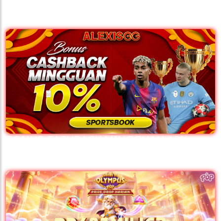
MINGGUAN 10% ALEXISGG
🧧
BONUS CASHBACK MINGGUAN 10%
ALEXISGG