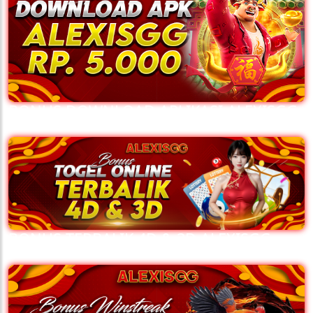
BONUS DOWNLOAD APLIKASI ALEXISGG
BONUS TERBALIK 4D & 3D ALEXISGG