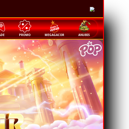
ADE
PROMO
MEGAGACOR
ANUBIS