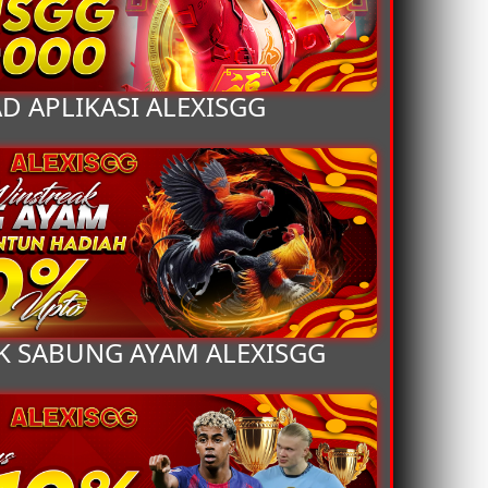
 APLIKASI ALEXISGG
K SABUNG AYAM ALEXISGG