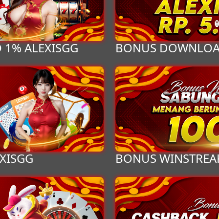
O 1% ALEXISGG
BONUS DOWNLOAD
🧧
EXISGG
BONUS WINSTREA