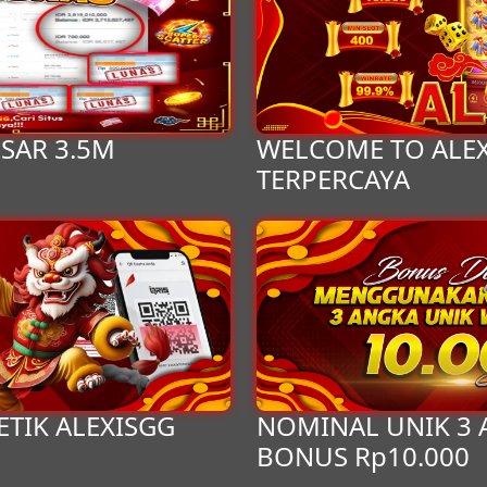
🧧
SAR 3.5M
WELCOME TO ALEX
TERPERCAYA
ETIK ALEXISGG
NOMINAL UNIK 3
BONUS Rp10.000