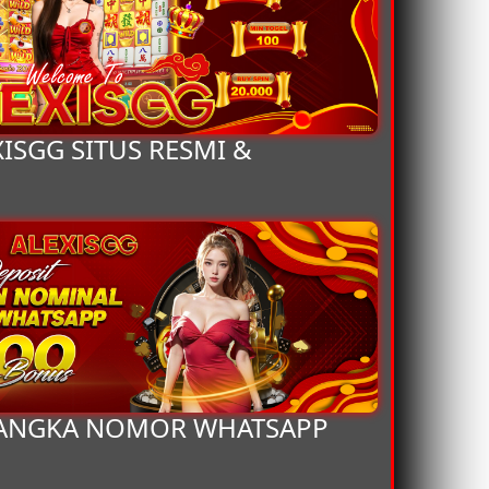
ISGG SITUS RESMI &
 ANGKA NOMOR WHATSAPP