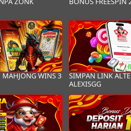
ANPA ZONK
BONUS FREESPIN 
M MAHJONG WINS 3
SIMPAN LINK ALT
ALEXISGG