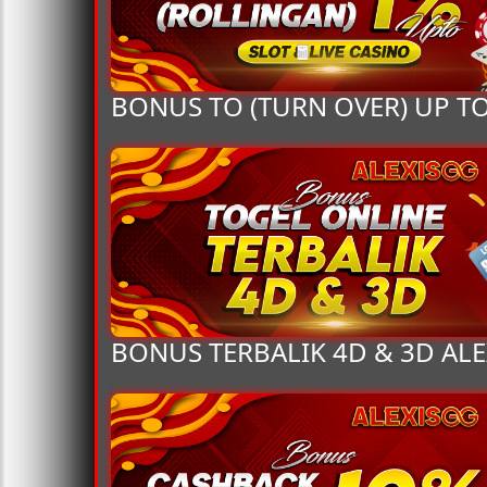
BONUS TO (TURN OVER) UP T
BONUS TERBALIK 4D & 3D AL