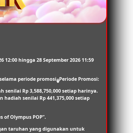
26 12:00 hingga 28 September 2026 11:59
 selama periode promosi. Periode Promosi:
 senilai Rp 3,588,750,000 setiap harinya.
 hadiah senilai Rp 441,375,000 setiap
s of Olympus POP”.
ngan taruhan yang digunakan untuk