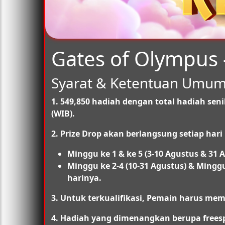
Gates of Olympus -
Syarat & Ketentuan Umu
1. 549,850 hadiah dengan total hadiah seni
(WIB).
2. Prize Drop akan berlangsung setiap hari
Minggu ke 1 & ke 5 (3-10 Agustus & 31 
Minggu ke 2-4 (10-31 Agustus) & Minggu
harinya.
3. Untuk terkualifikasi, Pemain harus me
4. Hadiah yang dimenangkan berupa frees