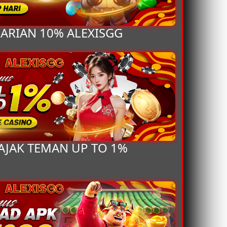
ARIAN 10% ALEXISGG
AJAK TEMAN UP TO 1%