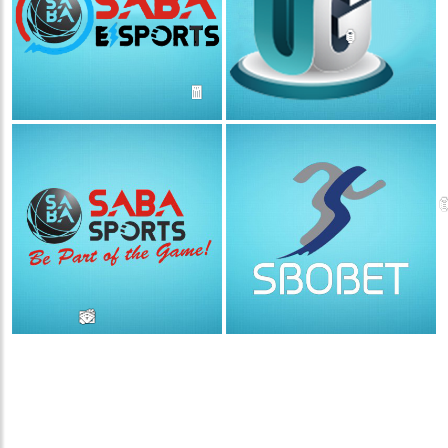
🏮
🧧
🏮
💵
💵
💵
💵
🧨
🧨
🧨
🧨
🪭
🪭
🪭
🪭