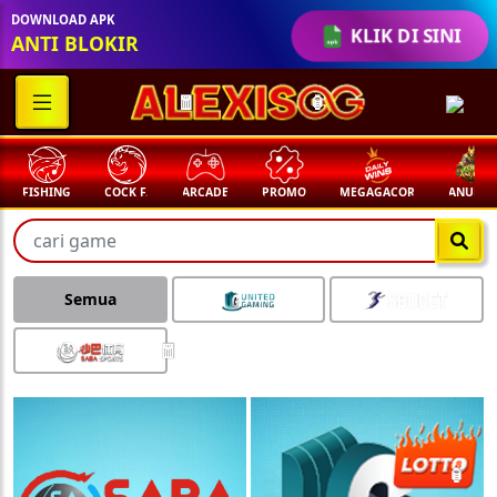
DOWNLOAD APK
KLIK DI SINI
ANTI BLOKIR
🧧
🏮
FISHING
COCK F.
ARCADE
PROMO
MEGAGACOR
ANUBIS
Semua
🧧
🏮